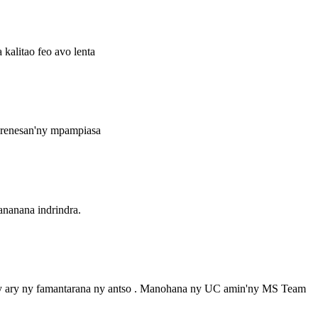
alitao feo avo lenta
ndrenesan'ny mpampiasa
ananana indrindra.
arany ary ny famantarana ny antso . Manohana ny UC amin'ny MS Team