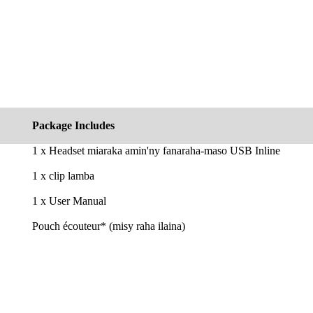
Package Includes
1 x Headset miaraka amin'ny fanaraha-maso USB Inline
1 x clip lamba
1 x User Manual
Pouch écouteur* (misy raha ilaina)