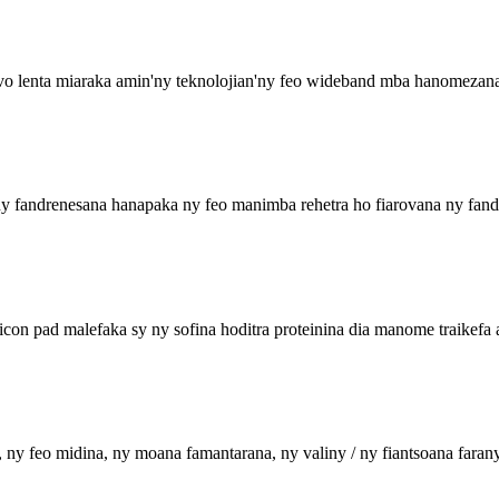
o lenta miaraka amin'ny teknolojian'ny feo wideband mba hanomezana k
ny fandrenesana hanapaka ny feo manimba rehetra ho fiarovana ny fa
icon pad malefaka sy ny sofina hoditra proteinina dia manome traikefa 
a, ny feo midina, ny moana famantarana, ny valiny / ny fiantsoana f