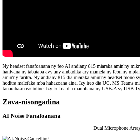
Ny headset fanafoanana ny feo AI andiany 815 miaraka amin'ny mikr
hanivana ny tabataba avy any ambadika ary mamela ny feon'ny mpiants
amin'ny faritra. Ny andiany 815 dia miaraka amin'ny headset mono s
hoditra malefaka mba hahazoana aina. Izy ireo dia UC, MS Teams mi
fanaraha-maso inline. Izy io koa dia manohana ny USB-A sy USB Type
Zava-nisongadina
AI Noise Fanafoanana
Dual Microphone Array