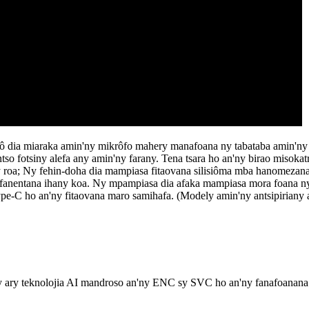
ô dia miaraka amin'ny mikrôfo mahery manafoana ny tabataba amin'ny t
o fotsiny alefa any amin'ny farany. Tena tsara ho an'ny birao misokat
y roa; Ny fehin-doha dia mampiasa fitaovana silisiôma mba hanomezana
fanentana ihany koa. Ny mpampiasa dia afaka mampiasa mora foana ny 
-C ho an'ny fitaovana maro samihafa. (Modely amin'ny antsipiriany a
 ary teknolojia AI mandroso an'ny ENC sy SVC ho an'ny fanafoanana