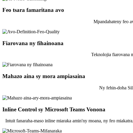
Feo tsara famaritana avo
Mpandahateny feo av
Fiarovana ny fihainoana
Teknolojia fiarovana 
Mahazo aina sy mora ampiasaina
Ny fehin-doha Sil
Inline Control sy Microsoft Teams Vonona
Intuit fanaraha-maso inline miaraka amin'ny moana, ny feo miakatr