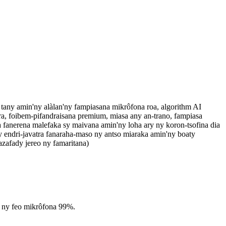
any amin'ny alàlan'ny fampiasana mikrôfona roa, algorithm AI
ra, foibem-pifandraisana premium, miasa any an-trano, fampiasa
 fanerena malefaka sy maivana amin'ny loha ary ny koron-tsofina dia
endri-javatra fanaraha-maso ny antso miaraka amin'ny boaty
zafady jereo ny famaritana)
 ny feo mikrôfona 99%.