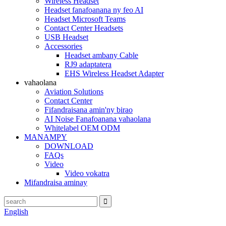
Wireless Headset
Headset fanafoanana ny feo AI
Headset Microsoft Teams
Contact Center Headsets
USB Headset
Accessories
Headset ambany Cable
RJ9 adaptatera
EHS Wireless Headset Adapter
vahaolana
Aviation Solutions
Contact Center
Fifandraisana amin'ny birao
AI Noise Fanafoanana vahaolana
Whitelabel OEM ODM
MANAMPY
DOWNLOAD
FAQs
Video
Video vokatra
Mifandraisa aminay
English