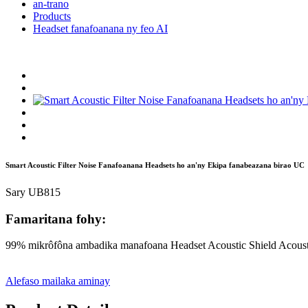
an-trano
Products
Headset fanafoanana ny feo AI
Smart Acoustic Filter Noise Fanafoanana Headsets ho an'ny Ekipa fanabeazana birao UC
Sary UB815
Famaritana fohy:
99% mikrôfôna ambadika manafoana Headset Acoustic Shield Acoust
Alefaso mailaka aminay