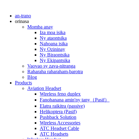
an-trano
orinasa
Momba anay
Iza moa isika
Ny ataontsika
Nahoana isika
Ny Ozininay
Ny Biraontsika
Ny Ekipantsika
Vaovao sy zava-nitranga
Raharaha raharaham-barotra
Blog
Products
Aviation Headset
Wireless feno duplex
Fanohanana amin'ny tany（Pasif）
Elatra raikitra (passive)
Helikoptera (Pasif)
Pushback Solution
Wireless Accessories
ATC Headset Cable
ATC Headsets