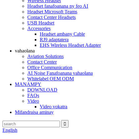
Wireless Headset
Headset fanafoanana ny feo AI
Headset Microsoft Teams
Contact Center Headsets
USB Headset
Accessories
Headset ambany Cable
RJ9 adaptatera
EHS Wireless Headset Adapter
vahaolana
Aviation Solutions
Contact Center
Office Communication
AI Noise Fanafoanana vahaolana
Whitelabel OEM ODM
MANAMPY
DOWNLOAD
FAQs
Video
Video vokatra
Mifandraisa aminay
English