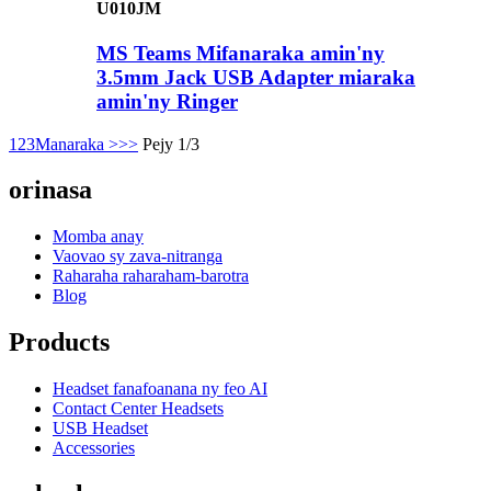
U010JM
MS Teams Mifanaraka amin'ny
3.5mm Jack USB Adapter miaraka
amin'ny Ringer
1
2
3
Manaraka >
>>
Pejy 1/3
orinasa
Momba anay
Vaovao sy zava-nitranga
Raharaha raharaham-barotra
Blog
Products
Headset fanafoanana ny feo AI
Contact Center Headsets
USB Headset
Accessories