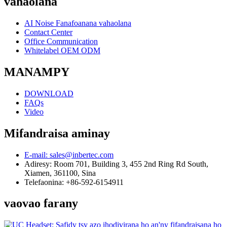
vahaolana
AI Noise Fanafoanana vahaolana
Contact Center
Office Communication
Whitelabel OEM ODM
MANAMPY
DOWNLOAD
FAQs
Video
Mifandraisa aminay
E-mail: sales@inbertec.com
Adiresy: Room 701, Building 3, 455 2nd Ring Rd South,
Xiamen, 361100, Sina
Telefaonina: +86-592-6154911
vaovao farany