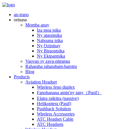
an-trano
orinasa
Momba anay
Iza moa isika
Ny ataontsika
Nahoana isika
Ny Ozininay
Ny Biraontsika
Ny Ekipantsika
Vaovao sy zava-nitranga
Raharaha raharaham-barotra
Blog
Products
Aviation Headset
Wireless feno duplex
Fanohanana amin'ny tany（Pasif）
Elatra raikitra (passive)
Helikoptera (Pasif)
Pushback Solution
Wireless Accessories
ATC Headset Cable
ATC Headsets