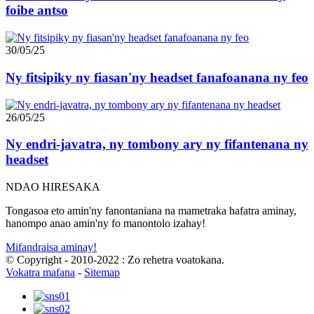
foibe antso
30/05/25
Ny fitsipiky ny fiasan'ny headset fanafoanana ny feo
26/05/25
Ny endri-javatra, ny tombony ary ny fifantenana ny
headset
NDAO HIRESAKA
Tongasoa eto amin'ny fanontaniana na mametraka hafatra aminay,
hanompo anao amin'ny fo manontolo izahay!
Mifandraisa aminay!
© Copyright - 2010-2022 : Zo rehetra voatokana.
Vokatra mafana
-
Sitemap