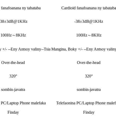
 fanafoanana ny tabataba
Cardioid fanafoanana ny tabatab
-38±3dB@1KHz
-38±3dB@1KHz
100Hz～8KHz
100Hz～8KHz
 +/- --Eny Antsoy valiny--Tsia
Mangina, Boky +/- --Eny Antsoy valiny
Over-the-head
Over-the-head
320°
320°
sombin-javatra
sombin-javatra
a PC/Laptop Phone malefaka
Telefaonina PC/Laptop Phone malef
Finday
Finday