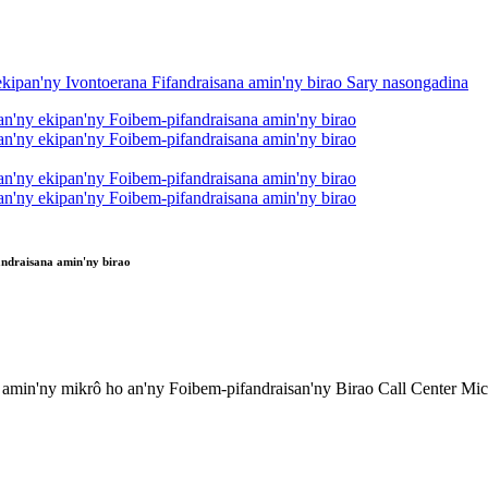
ndraisana amin'ny birao
 amin'ny mikrô ho an'ny Foibem-pifandraisan'ny Birao Call Center Mic