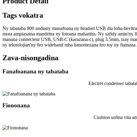
Product Detail
Tags vokatra
Ny tabataba 800 andiany manafoana ny headset USB dia loha-hevitra
mora ampiasaina mandritra ny fotoana maharitra. Ny safidy amin'ny fi
manana connecteur USB, USB-C (karazana-c), plug 3.5mm, izay mana
ny teknolojian'ny feo wideband mba hanomezana feo toy ny fiainana.
Zava-nisongadina
Fanafoanana ny tabataba
Electret condenser tabat
Fiononana
Cushion sofina vita a