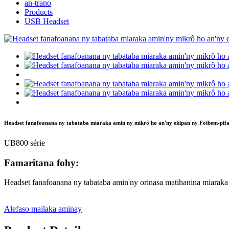
an-trano
Products
USB Headset
Headset fanafoanana ny tabataba miaraka amin'ny mikrô ho an'ny ekipan'ny Foibem-pifa
UB800 série
Famaritana fohy:
Headset fanafoanana ny tabataba amin'ny orinasa matihanina miaraka
Alefaso mailaka aminay