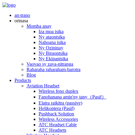
an-trano
orinasa
Momba anay
Iza moa isika
Ny ataontsika
Nahoana isika
Ny Ozininay
Ny Biraontsika
Ny Ekipantsika
Vaovao sy zava-nitranga
Raharaha raharaham-barotra
Blog
Products
Aviation Headset
Wireless feno duplex
Fanohanana amin'ny tany（Pasif）
Elatra raikitra (passive)
Helikoptera (Pasif)
Pushback Solution
Wireless Accessories
ATC Headset Cable
ATC Headsets