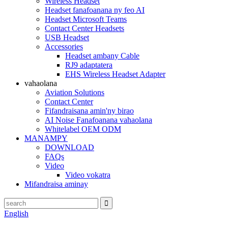
Wireless Headset
Headset fanafoanana ny feo AI
Headset Microsoft Teams
Contact Center Headsets
USB Headset
Accessories
Headset ambany Cable
RJ9 adaptatera
EHS Wireless Headset Adapter
vahaolana
Aviation Solutions
Contact Center
Fifandraisana amin'ny birao
AI Noise Fanafoanana vahaolana
Whitelabel OEM ODM
MANAMPY
DOWNLOAD
FAQs
Video
Video vokatra
Mifandraisa aminay
English