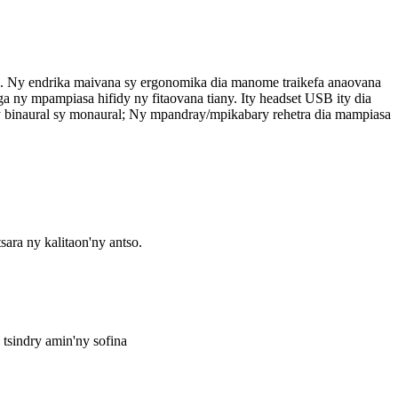
ao. Ny endrika maivana sy ergonomika dia manome traikefa anaovana
a ny mpampiasa hifidy ny fitaovana tiany. Ity headset USB ity dia
 binaural sy monaural; Ny mpandray/mpikabary rehetra dia mampiasa
ara ny kalitaon'ny antso.
tsindry amin'ny sofina