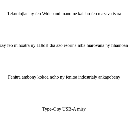
Teknolojian'ny feo Wideband manome kalitao feo mazava tsara
Izay feo mihoatra ny 118dB dia azo esorina mba hiarovana ny fihainoan
Fenitra ambony kokoa noho ny fenitra indostrialy ankapobeny
Type-C sy USB-A misy