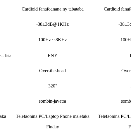
a
Cardioid fanafoanana ny tabataba
Cardioid fanaf
-38±3dB@1KHz
-38±
100Hz～8KHz
100
--Tsia
ENY
Over-the-head
Over
320°
sombin-javatra
sombi
aka
Telefaonina PC/Laptop Phone malefaka
Telefaonina PC/L
Finday
F