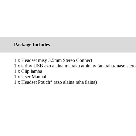
Package Includes
1 x Headset misy 3.5mm Stereo Connect
1 x tariby USB azo alaina miaraka amin'ny fanaraha-maso ste
1 x Clip lamba
1 x User Manual
1 x Headset Pouch* (azo alaina raha ilaina)