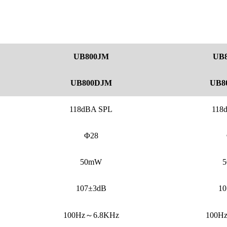
UB800JM
UB
UB800DJM
UB8
118dBA SPL
118
Φ28
50mW
107±3dB
10
100Hz～6.8KHz
100H