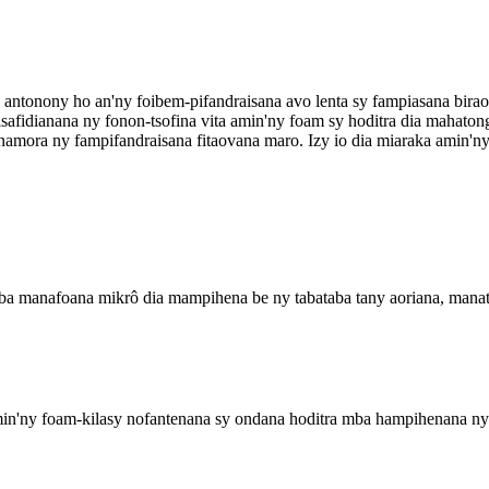
 antonony ho an'ny foibem-pifandraisana avo lenta sy fampiasana bir
safidianana ny fonon-tsofina vita amin'ny foam sy hoditra dia mahatong
mora ny fampifandraisana fitaovana maro. Izy io dia miaraka amin'ny
aba manafoana mikrô dia mampihena be ny tabataba tany aoriana, manats
min'ny foam-kilasy nofantenana sy ondana hoditra mba hampihenana ny 