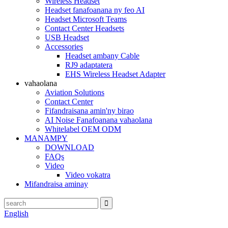
Wireless Headset
Headset fanafoanana ny feo AI
Headset Microsoft Teams
Contact Center Headsets
USB Headset
Accessories
Headset ambany Cable
RJ9 adaptatera
EHS Wireless Headset Adapter
vahaolana
Aviation Solutions
Contact Center
Fifandraisana amin'ny birao
AI Noise Fanafoanana vahaolana
Whitelabel OEM ODM
MANAMPY
DOWNLOAD
FAQs
Video
Video vokatra
Mifandraisa aminay
English