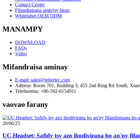
Contact Center
Fifandraisana amin'ny birao
Whitelabel OEM ODM
MANAMPY
DOWNLOAD
FAQs
Video
Mifandraisa aminay
E-mail: sales@inbertec.com
Adiresy: Room 701, Building 3, 455 2nd Ring Rd South, Xiam
Telefaonina: +86-592-6154911
vaovao farany
20/06/25
UC Headset: Safidy tsy azo ihodivirana ho an'ny fif