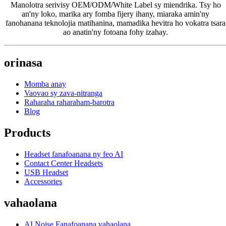
Manolotra serivisy OEM/ODM/White Label sy miendrika. Tsy ho
an'ny loko, marika ary fomba fijery ihany, miaraka amin'ny
fanohanana teknolojia matihanina, mamadika hevitra ho vokatra tsara
ao anatin'ny fotoana fohy izahay.
orinasa
Momba anay
Vaovao sy zava-nitranga
Raharaha raharaham-barotra
Blog
Products
Headset fanafoanana ny feo AI
Contact Center Headsets
USB Headset
Accessories
vahaolana
AI Noise Fanafoanana vahaolana