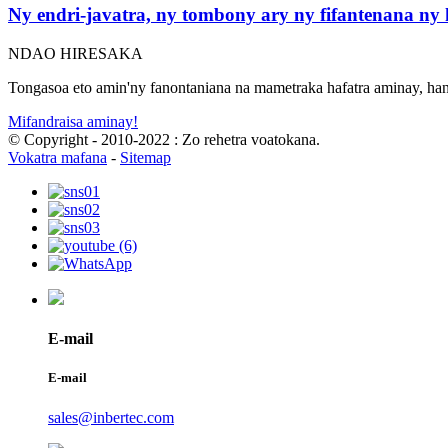
Ny endri-javatra, ny tombony ary ny fifantenana ny 
NDAO HIRESAKA
Tongasoa eto amin'ny fanontaniana na mametraka hafatra aminay, ha
Mifandraisa aminay!
© Copyright - 2010-2022 : Zo rehetra voatokana.
Vokatra mafana
-
Sitemap
E-mail
E-mail
sales@inbertec.com