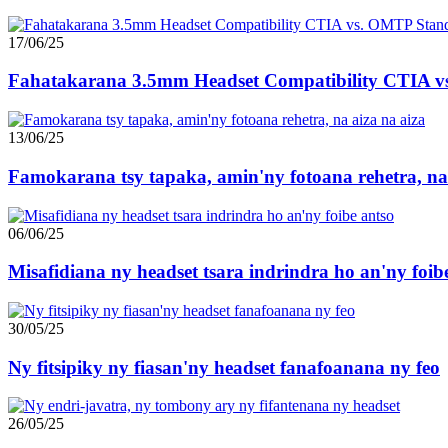
17/06/25
Fahatakarana 3.5mm Headset Compatibility CTIA vs
13/06/25
Famokarana tsy tapaka, amin'ny fotoana rehetra, na 
06/06/25
Misafidiana ny headset tsara indrindra ho an'ny foib
30/05/25
Ny fitsipiky ny fiasan'ny headset fanafoanana ny feo
26/05/25