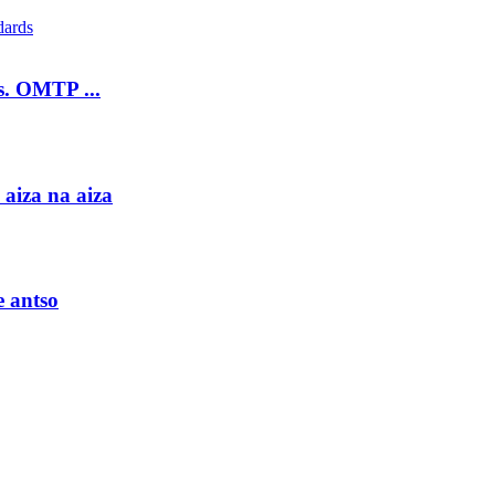
. OMTP ...
aiza na aiza
e antso