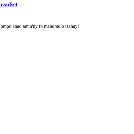
headset
nompo anao amin'ny fo manontolo izahay!