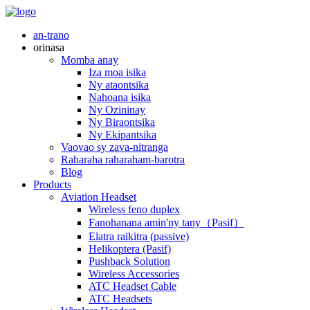
an-trano
orinasa
Momba anay
Iza moa isika
Ny ataontsika
Nahoana isika
Ny Ozininay
Ny Biraontsika
Ny Ekipantsika
Vaovao sy zava-nitranga
Raharaha raharaham-barotra
Blog
Products
Aviation Headset
Wireless feno duplex
Fanohanana amin'ny tany（Pasif）
Elatra raikitra (passive)
Helikoptera (Pasif)
Pushback Solution
Wireless Accessories
ATC Headset Cable
ATC Headsets