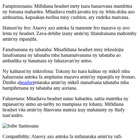
Fampiononana: Mifidiana headset mety tsara hanaovana mandritra
ny fotoana maharitra. Mitadiava endri-javatra toy ny fehin-doha azo
amboarina, kapoakan-tsofina misy cushion, ary endrika maivana.
Hataon'ny feo: Ataovy azo antoka fa manome feo mazava sy avo
lenta ny headset. Zava-dehibe izany amin'ny fifandraisana mahomby
amin'ny mpanjifa.
Fanafoanana ny tabataba: Misafidiana headset misy teknolojia
fanafoanana ny tabataba mba hanamaivanana ny tabataba ao
ambadika sy hanatsara ny fahazavan'ny antso.
Ny kalitaon'ny mikrofona: Tokony ho tsara kalitao ny mikrô mba
hahazoana antoka fa ampitaina mazava amin'ny mpanjifa ny feonao.
Diniho a
headset
miaraka amin'ny mikrô manafoana tabataba mba
hampihenana ny tabataba any aoriana.
Faharetana: Mitadiava headset natao haharitra, satria matetika ny
mpiasan'ny antso an-tariby no mampiasa ny lohany. Mifidiana
headset vita amin'ny fitaovana mateza izay mahatanty ny fitafy
isan'andro.
Compatibility: Ataovy azo antoka fa mifanaraka amin'ny rafi-