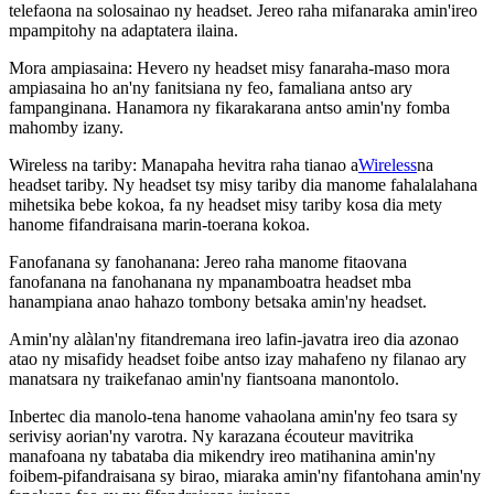
telefaona na solosainao ny headset. Jereo raha mifanaraka amin'ireo
mpampitohy na adaptatera ilaina.
Mora ampiasaina: Hevero ny headset misy fanaraha-maso mora
ampiasaina ho an'ny fanitsiana ny feo, famaliana antso ary
fampanginana. Hanamora ny fikarakarana antso amin'ny fomba
mahomby izany.
Wireless na tariby: Manapaha hevitra raha tianao a
Wireless
na
headset tariby. Ny headset tsy misy tariby dia manome fahalalahana
mihetsika bebe kokoa, fa ny headset misy tariby kosa dia mety
hanome fifandraisana marin-toerana kokoa.
Fanofanana sy fanohanana: Jereo raha manome fitaovana
fanofanana na fanohanana ny mpanamboatra headset mba
hanampiana anao hahazo tombony betsaka amin'ny headset.
Amin'ny alàlan'ny fitandremana ireo lafin-javatra ireo dia azonao
atao ny misafidy headset foibe antso izay mahafeno ny filanao ary
manatsara ny traikefanao amin'ny fiantsoana manontolo.
Inbertec dia manolo-tena hanome vahaolana amin'ny feo tsara sy
serivisy aorian'ny varotra. Ny karazana écouteur mavitrika
manafoana ny tabataba dia mikendry ireo matihanina amin'ny
foibem-pifandraisana sy birao, miaraka amin'ny fifantohana amin'ny