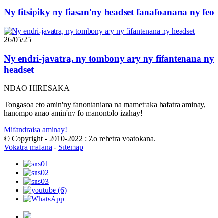
Ny fitsipiky ny fiasan'ny headset fanafoanana ny feo
26/05/25
Ny endri-javatra, ny tombony ary ny fifantenana ny
headset
NDAO HIRESAKA
Tongasoa eto amin'ny fanontaniana na mametraka hafatra aminay,
hanompo anao amin'ny fo manontolo izahay!
Mifandraisa aminay!
© Copyright - 2010-2022 : Zo rehetra voatokana.
Vokatra mafana
-
Sitemap