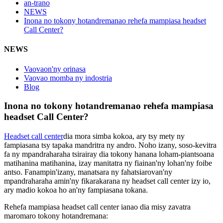
an-trano
NEWS
Inona no tokony hotandremanao rehefa mampiasa headset
Call Center?
NEWS
Vaovaon'ny orinasa
Vaovao momba ny indostria
Blog
Inona no tokony hotandremanao rehefa mampiasa
headset Call Center?
Headset call center
dia mora simba kokoa, ary tsy mety ny
fampiasana tsy tapaka mandritra ny andro. Noho izany, soso-kevitra
fa ny mpandraharaha tsirairay dia tokony hanana loham-piantsoana
matihanina matihanina, izay manitatra ny fiainan'ny lohan'ny foibe
antso. Fanampin'izany, manatsara ny fahatsiarovan'ny
mpandraharaha amin'ny fikarakarana ny headset call center izy io,
ary madio kokoa ho an'ny fampiasana tokana.
Rehefa mampiasa headset call center ianao dia misy zavatra
maromaro tokony hotandremana: