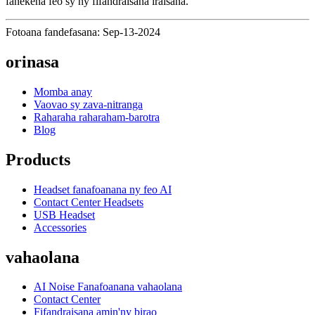
fanekena feo sy ny fifandraisana iraisana.
Fotoana fandefasana: Sep-13-2024
orinasa
Momba anay
Vaovao sy zava-nitranga
Raharaha raharaham-barotra
Blog
Products
Headset fanafoanana ny feo AI
Contact Center Headsets
USB Headset
Accessories
vahaolana
AI Noise Fanafoanana vahaolana
Contact Center
Fifandraisana amin'ny birao